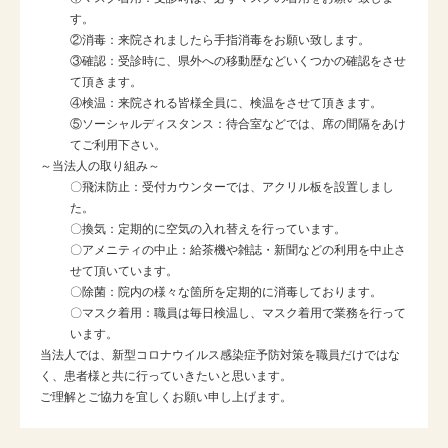
す。
②消毒：来院されましたら手指消毒をお願い致します。
③確認：受診時に、県外への移動歴などいくつかの確認をさせ
て頂きます。
④検温：来院される皆様全員に、検温をさせて頂きます。
⑤ソーシャルディスタンス：待合室などでは、席の間隔をあけ
てご利用下さい。
～当法人の取り組み～
〇飛沫防止：受付カウンターでは、アクリル板を設置しまし
た。
〇換気：定期的に空気の入れ替えを行っています。
〇アメニティの中止：給茶機や雑誌・新聞などの利用を中止さ
せて頂いています。
〇除菌：院内の様々な箇所を定期的に消毒しております。
〇マスク着用：職員は毎日検温し、マスク着用で業務を行って
います。
当法人では、新型コロナウイルス感染症予防対策を職員だけではな
く、患者様と共に行っていきたいと思います。
ご理解とご協力を宜しくお願い申し上げます。