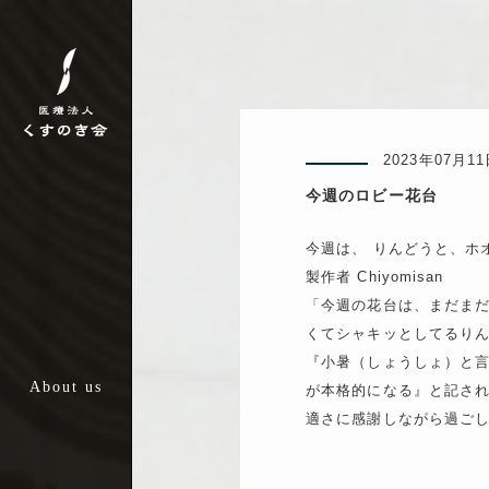
ごあいさつ
くすのき会のこだわり
2023年07月1
沿革
今週のロビー花台
法人概要
今週は、 りんどうと、ホ
製作者 Chiyomisan
>外来診療部
「今週の花台は、まだま
- 外来診療課
- 診療放射線課
くてシャキッとしてるり
- 術前検査課
『小暑（しょうしょ）と
>手術部
が本格的になる』と記さ
>病棟診療部
適さに感謝しながら過ご
診療部