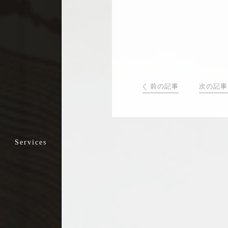
- 外来診療課
- 在宅医療課
- 病棟診療課
【リハビリテーション】
【栄養管理部】
お悩みから探す一覧
前の記事
次の記事
股関節が痛い
>指定居宅介護支援事業所(新門整形外科)
>通所リハビリテーション課(新門整形外科)
手の痺れ・痛み、
手が使いづらい
>短時間通所リハビリテーション課
(新門リハビリテーションクリニック)
首から肩、
うでへの痛み・痺れ
足が痺れる、腰が痛い
膝が痛い