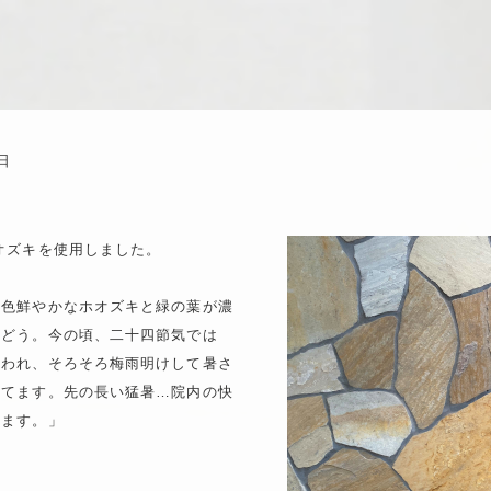
1日
オズキを使用しました。
だ色鮮やかなホオズキと緑の葉が濃
んどう。今の頃、二十四節気では
言われ、そろそろ梅雨明けして暑さ
れてます。先の長い猛暑…院内の快
します。」