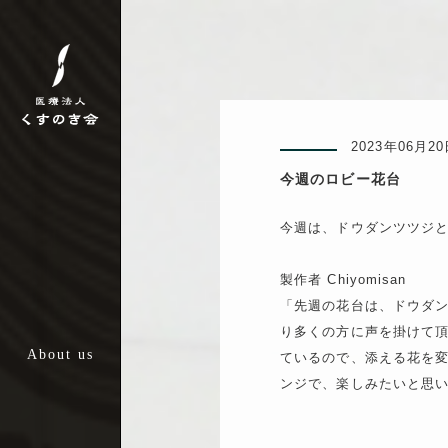
ごあいさつ
くすのき会のこだわり
2023年06月2
沿革
今週のロビー花台
法人概要
今週は、ドウダンツツジ
>外来診療部
製作者 Chiyomisan
- 外来診療課
- 診療放射線課
「先週の花台は、ドウダ
- 術前検査課
り多くの方に声を掛けて
>手術部
ているので、添える花を
>病棟診療部
ンジで、楽しみたいと思
診療部