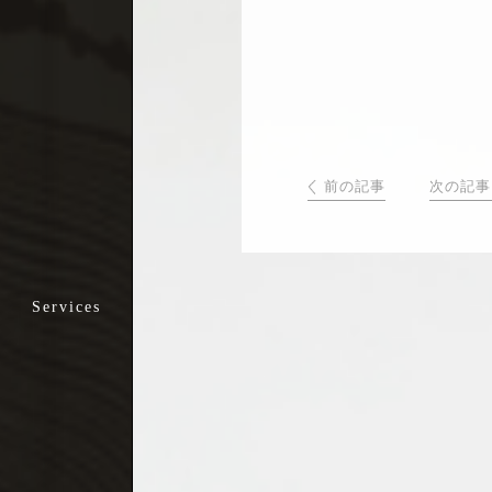
- 外来診療課
- 在宅医療課
- 病棟診療課
【リハビリテーション】
【栄養管理部】
お悩みから探す一覧
前の記事
次の記事
股関節が痛い
>指定居宅介護支援事業所(新門整形外科)
>通所リハビリテーション課(新門整形外科)
手の痺れ・痛み、
手が使いづらい
>短時間通所リハビリテーション課
(新門リハビリテーションクリニック)
首から肩、
うでへの痛み・痺れ
足が痺れる、腰が痛い
膝が痛い