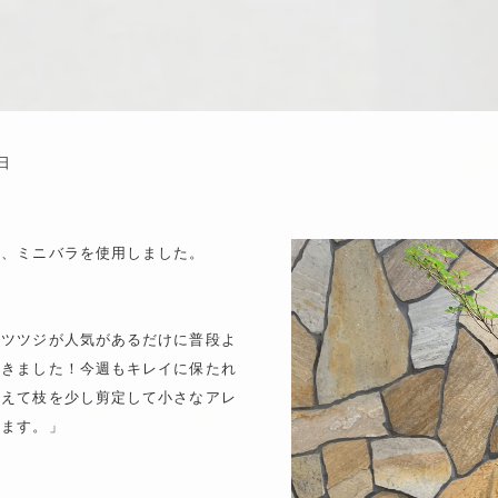
0日
と、ミニバラを使用しました。
ンツツジが人気があるだけに普段よ
頂きました！今週もキレイに保たれ
変えて枝を少し剪定して小さなアレ
います。」