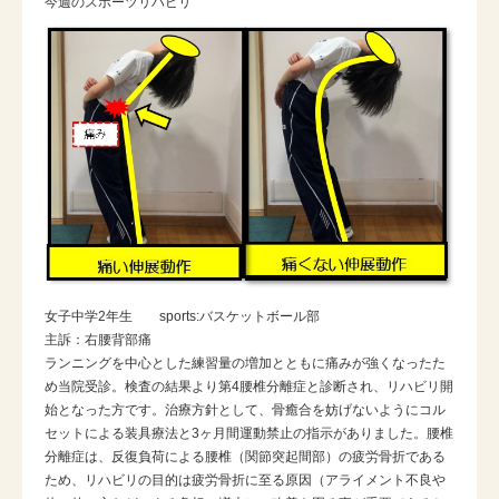
今週のスポーツリハビリ
女子中学2年生 sports:バスケットボール部
主訴：右腰背部痛
ランニングを中心とした練習量の増加とともに痛みが強くなったた
め当院受診。検査の結果より第4腰椎分離症と診断され、リハビリ開
始となった方です。治療方針として、骨癒合を妨げないようにコル
セットによる装具療法と3ヶ月間運動禁止の指示がありました。腰椎
分離症は、反復負荷による腰椎（関節突起間部）の疲労骨折である
ため、リハビリの目的は疲労骨折に至る原因（アライメント不良や