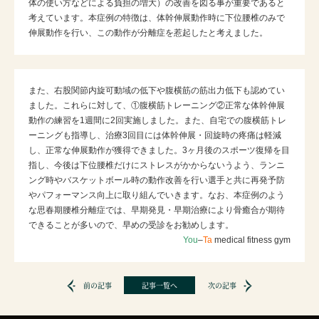
体の使い方などによる負担の増大）の改善を図る事が重要であると
考えています。本症例の特徴は、体幹伸展動作時に下位腰椎のみで
伸展動作を行い、この動作が分離症を惹起したと考えました。
また、右股関節内旋可動域の低下や腹横筋の筋出力低下も認めてい
ました。これらに対して、①腹横筋トレーニング②正常な体幹伸展
動作の練習を1週間に2回実施しました。また、自宅での腹横筋トレ
ーニングも指導し、治療3回目には体幹伸展・回旋時の疼痛は軽減
し、正常な伸展動作が獲得できました。3ヶ月後のスポーツ復帰を目
指し、今後は下位腰椎だけにストレスがかからないうよう、ランニ
ング時やバスケットボール時の動作改善を行い選手と共に再発予防
やパフォーマンス向上に取り組んでいきます。なお、本症例のよう
な思春期腰椎分離症では、早期発見・早期治療により骨癒合が期待
できることが多いので、早めの受診をお勧めします。
You
–
Ta
medical fitness gym
前の記事
記事一覧へ
次の記事