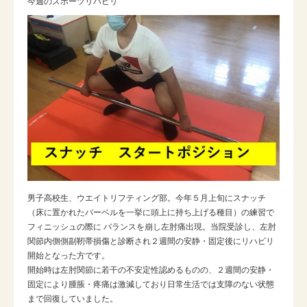
今週のスポーツリハビリ
男子高校生、ウエイトリフティング部。今年５月上旬にスナッチ
（床に置かれたバーベルを一挙に頭上に持ち上げる種目）の練習で
フィニッシュの際に バランスを崩し左肘痛出現。当院受診し、左肘
関節内側側副靭帯損傷と診断され２週間の安静・固定後にリハビリ
開始となった方です。
開始時は左肘関節に若干の不安定性認めるものの、２週間の安静・
固定により腫脹・疼痛は激減しており日常生活では支障のない状態
まで回復していました。