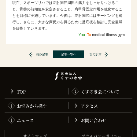
現在、スポーツリハでは左肘関節周囲の筋力をしっかりつけるこ
と、骨盤の前傾位を安定させること、肩甲骨固定作用を強化するこ
とを目標に実施しています。今後は、左肘関節にはテーピングを施
行し、さらに、大きな床反力を得るために足底板を検討し完全復帰
を目指していきます。
You
–
Ta
medical fitness gym
前の記事
記事一覧へ
次の記事
TOP
くすのき会について
お悩みから探す
アクセス
ニュース
お問い合わせ
サイトマップ
プライバシーポリシー